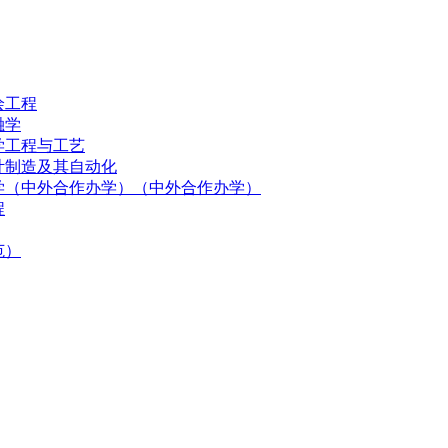
绘工程
融学
学工程与工艺
计制造及其自动化
化学（中外合作办学）（中外合作办学）
程
范）