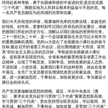
经得起各种考验，勇于在困难和挫折中奋进的党;是忠实实践
“三个代表”，脚踏实地为人民群众根本利益奋斗不息的党。每
一名共产党员都应为此而感到光荣和自豪。
我们今天庆祝党的华诞，既要缅怀先辈的光辉业绩，发扬党的
好传统、好作风，更要时刻牢记我们所肩负的历史重任，准确
把握我们所处的历史方位，清醒认识我们面临的形势和任务。
二十一世纪头二十年，是一个必须紧紧抓住并且可以大有作为
的重要战略机遇期。党的xx大提出了全面建设小康社会的奋斗
目标;最近召开的省委工作会议，提出围绕建设“大而强、富而
美”的社会主义新山东的总目标，争取提前全面建成小康社
会、提前基本实现现代化。全省各地积极贯彻落实省委工作会
议精神，出现了千帆竞发、百舸争流、加快发展的逼人态势。
不进则退，小进亦退。如果我们看不到这种形势，就会在发展
中落伍。全市广大党员要切实增强忧患意识和紧迫感、责任
感，进一步解放思想，干事创业，加快发展步伐，争当建设小
康社会的排头兵。
共产党员要做解放思想的楷模。最近，中共中央发出《通
知》，要求在全党兴起学习贯彻“三个代表”重要思想新高潮。
学习贯彻“三个代表”，贵在坚持理论联系实际，学以致用、用
有所成。解放思想，干事创业，加快发展，是贯彻“三个代表”