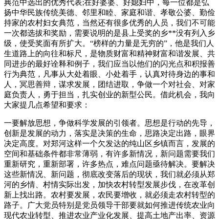
典范中选出的优秀代表;在好婆婆、好媳妇中，每一位都是弘
扬中华民族传统美德、邻里和睦、家庭和谐、孝敬公婆、勤俭
持家的农村妇女典范，当然还有很多优秀的人员，我们不可能
一次都选拔和奖励，需要说明的是县上受奖的乡**没有列入乡
级，使受奖面有所扩大。“榜样的力量是无穷的”，他是我们人
生道路上的向往和标尺，是物质财富和精神财富和谐发展、共
同进步的最好诠释和例子，我们应当以他们的闪光点和积报善
行为典范，凡事从大处着眼、小处着手，认真对待身边的事和
人，冥思善辩，谋求发展，团结进取，争做一个对社会、对家
庭负责人，勇于担当，扎实创业的新型公民。借此机会，我向
大家提几点希望和要求：
一要解放思想，争做科学发展的引领者。思想是行动的先导，
创新是发展的动力，落实是决策的生命，思路决定出路，眼界
决定高度。对郑河这样一个欠发达的纯山区乡镇而言，发展的
空间和基础条件都非常薄弱，有许多新情况，新问题需要我们
重新研究，重新部署，许多热点，难点问题亟待解决。要解决
这些新情况、新问题，彻底改变落后的现状，我们就必须从郑
河的乡情、村情实际出发，加快农村转型发展步伐，在改革创
新上找出路。农村要发展，农民要增收，就必须走农村转型的
路子。广大党员特别是党员领导干部要就如何推进传统农业向
现代农业转型、推进农业产业化发展、提高土地产出率、资源