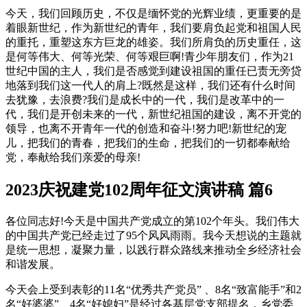
今天，我们回顾历史，不仅是缅怀党的光辉业绩，更重要的是
着眼新世纪，作为新世纪的青年，我们要肩负起党和祖国人民
的重托，重塑这东方巨龙的雄姿。我们所肩负的历史重任，这
是何等伟大、何等光荣、何等艰巨啊!青少年朋友们，作为21
世纪中国的主人，我们是否感觉到建设祖国的重任已责无旁贷
地落到我们这一代人的肩上?既然是这样，我们还有什么时间
去犹豫，去浪费?我们是成长中的一代，我们是改革中的一
代，我们是开创未来的一代，新世纪祖国的建设，离不开党的
领导，也离不开青年一代的创造和奋斗!努力吧!新世纪的宠
儿，把我们的青春，把我们的生命，把我们的一切都奉献给
党，奉献给我们亲爱的母亲!
2023庆祝建党102周年征文演讲稿 篇6
各位同志好!今天是中国共产党成立的第102个年头。我们伟大
的中国共产党已经走过了95个风风雨雨。我今天想说的主题就
是统一思想，凝聚力量，以践行群众路线来推动全乡经济社会
和谐发展。
今天会上受到表彰的11名“优秀共产党员” 、8名“致富能手”和2
名“好婆婆”、4名“好媳妇”是经过各基层党支部提名，乡党委