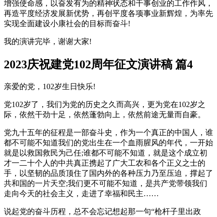
增强使命感，以奋发有为的精神状态和干事创业的工作作风，
再造平度经济发展新优势，再创平度各项事业新辉煌，为率先
实现全面建设小康社会的目标而奋斗!
我的演讲完毕，谢谢大家!
2023庆祝建党102周年征文演讲稿 篇4
亲爱的党，102岁生日快乐!
党102岁了，我们为党的历史之久而高兴，更为党在102岁之
际，依然干劲十足，依然蓬勃向上，依然前途无量而自豪。
党九十五年的征程是一部奋斗史，作为一个真正的中国人，谁
都不可能不知道我们的党出生在一个血雨腥风的年代，一开始
就是以救国救民为己任;谁都不可能不知道，就是这个成立初
才一二十个人的中共真正携起了广大工农和各个正义之士的
手，以坚韧的品质顶住了国内外的各种压力乃至压迫，撑起了
共和国的一片天空;我们更不可能不知道，是共产党带领我们
走向今天的社会主义，走进了幸福和民主……
说起党的奋斗历程，总不会忘记想起那一句“枪杆子里出政