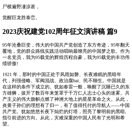
尸横遍野凄凉甚，
觉醒巨龙胜泰峦。
2023庆祝建党102周年征文演讲稿 篇9
95年沧桑巨变，伟大的中国共产党创造了东方奇迹，95年翻天
覆地，党的群众路线实践活动唱响最嘹亮的中国梦之歌。作为
一名党员，我为95载党的辉煌历程自豪，我为95载党的丰功伟
绩骄傲!
1921 年，那时的中国正处于风雨如磐、长夜难眠的黑暗年
代，列强侵略、军阀混战、政治腐bai、民不聊生。中国就是
在这样的条件下成立的。犹如春雷一般，唤醒了沉睡已久的东
方雄狮，拔开了数百年来笼罩于千万仁人志士心头的迷雾。共
产主义的伟大旗帜点燃了神洲大地上的星星革命之火。从此，
炎黄子孙们的理想有了归一，有了值得托付的导航人——中国
共产党。犹如悠悠长夜下灿烂的灯塔，照亮了黎明前的黑暗,
指引前进的方向。从此，灾难深重的中国人民有了光明和希
望。