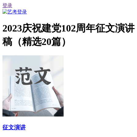
登录
2023庆祝建党102周年征文演讲
稿（精选20篇）
征文演讲