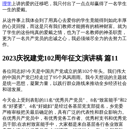
理学
上讲的爱的迁移吧，我只付出了一点点却赢得了一名学生
一生的爱戴。
从这件事上我体会到了用真心去爱你的学生竟能得到如此丰厚
的心灵回报，而这是只有我们教师才能拥有的精神财富。就为
了学生的这份纯真的爱戴之情，也为了一名教师的神圣职责，
更为了一名共产党员的忠诚之心，我必须倾尽全力的去努力工
作。
2023庆祝建党102周年征文演讲稿 篇11
各位同志好!今天是中国共产党成立的第102个年头。我们伟大
的中国共产党已经走过了95个风风雨雨。我今天想说的主题就
是统一思想，凝聚力量，以践行群众路线来推动全乡经济社会
和谐发展。
今天会上受到表彰的11名“优秀共产党员” 、8名“致富能手”和2
名“好婆婆”、4名“好媳妇”是经过各基层党支部提名，乡党委
严格审核把关最后确定的，具有广泛的代表性和群众影响力。
在优秀共产党员中，有优秀党务工作者、优秀村支书和优秀党
员干部;在农村致富能手中，大家都是来自基层各行各业致富