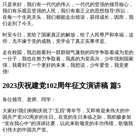
只是幸好，我们有一代代的伟人，一代代的坚强的领导核心，
我们有乐观且坚强的人民，我们有着正义的思想指导!所以，
在每一个生死关头，我们都能走出错误，获得成长，因而，我
们走到了今天。
时至今日，党给了国家真正的解放，给了人民尊严和幸福，这
些，无不缘于党的成熟，党学会了真正实事求是。
走在校园，我总能看到一群群朝气蓬勃的同学争取着成为党的
一分子，我也在努力争取着，我真的为党高兴，少年强则国家
强，我看到了一个更好的未来，我想说，少年爱党，我党更
强!
2023庆祝建党102周年征文演讲稿 篇5
各位领导、老师、同学：
大家好!我们刚刚庆祝了“五四”青年节，又即将迎来伟大的中
国共产党102周岁的生日。在党的生日来临之际，我积极参加
“党在我心中”的演讲比赛，以此来歌颂党的丰功伟绩，歌颂我
们伟大的中国共产党。