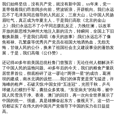
我们始终坚信，没有共产党，就没有新中国， xx年来，党一
直带领着我们昂首阔步向前，劈波斩浪，开辟航向。我们永远
忘不了毛泽东同志领导的人民起义，三座大山，让中国人民扬
眉吐气，真正成为华夏主人，于是我们高歌《北京的金山
上》;我们永远忘不了小平同志拨乱反正，力挽狂澜，以改革
开放的新思维为神州大地注入新的活力，转瞬间，全国上下旧
貌换新颜，于是我们高唱《春天的故事》;我们永远忘不了像
焦裕禄、孔繁森等优秀共产党员在祖国大地洒热血，无怨无
悔，甘做人民的公仆，换来了祖国社会主义建设事业的蓬勃发
展，于是，我们高颂《公仆赞》。
还记得40多年前美国总统杜鲁门曾预言：无论任何人都解决不
了中国人民的温饱问题。40多年后的今天，我们的粮食产量跃
居世界首位，彻底粉碎了这一谬论!“两弹一星”的成功，葛洲
坝的建成，南水北调的设想……我们的体育更是突飞猛进，许
海峰的枪声，石破天惊;中国女排“五连冠”，光照千秋，乒乓
球健儿们横扫千军，囊括众多奖项。“东亚病夫”的耻辱，被中
国人民雪洗干净。香港、澳门的回归，再一次向全世界展示了
中国的统一、强盛。真是雄狮奋起东方，傲视天下。这一切一
切都证实了在伟大的中国共产党领导下中国的实力在日益提
高。