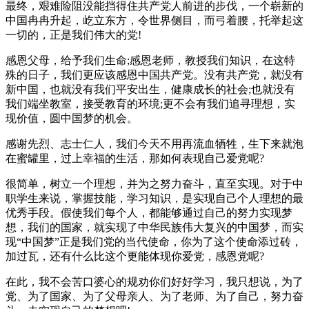
最终，艰难险阻没能挡得住共产党人前进的步伐，一个崭新的
中国冉冉升起，屹立东方，令世界侧目，而弓着腰，托举起这
一切的，正是我们伟大的党!
感恩父母，给予我们生命;感恩老师，教授我们知识，在这特
殊的日子，我们更应该感恩中国共产党。没有共产党，就没有
新中国，也就没有我们平安出生，健康成长的社会;也就没有
我们端坐教室，接受教育的环境;更不会有我们追寻理想，实
现价值，圆中国梦的机会。
感谢先烈、志士仁人，我们今天不用再流血牺牲，生下来就泡
在蜜罐里，过上幸福的生活，那如何表现自己爱党呢?
很简单，树立一个理想，并为之努力奋斗，直至实现。对于中
职学生来说，掌握技能，学习知识，是实现自己个人理想的最
优秀手段。假使我们每个人，都能够通过自己的努力实现梦
想，我们的国家，就实现了中华民族伟大复兴的中国梦，而实
现“中国梦”正是我们党的当代使命，你为了这个使命添过砖，
加过瓦，还有什么比这个更能体现你爱党，感恩党呢?
在此，我不会苦口婆心的规劝你们好好学习，我只想说，为了
党、为了国家、为了父母亲人、为了老师、为了自己，努力奋