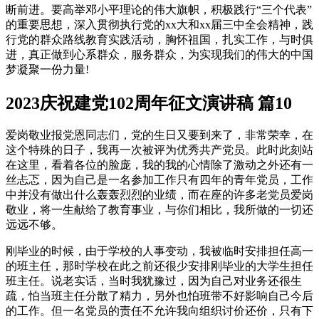
断前进。要高举邓小平理论的伟大旗帜，积极践行“三个代表”
的重要思想，深入贯彻执行党的xx大和xx届三中全会精神，践
行党的群众路线教育实践活动，胸怀祖国，扎实工作，与时俱
进，真正做到心系群众，服务群众，为实现我们的伟大的中国
梦凝聚一份力量!
2023庆祝建党102周年征文演讲稿 篇10
爱岗敬业报党恩同志们，党的生日又要到来了，非常荣幸，在
这个特殊的日子，我再一次被评为优秀共产党员。此时此刻站
在这里，看着各位的脸庞，我的我的心情除了激动之外还有一
丝忐忑，因为自己是一名参加工作只有四年的青年党员，工作
中并没有做出什么轰轰烈烈的业绩，而在座的许多老党员爱岗
敬业，将一生献给了教育事业，与你们相比，我所做的一切还
远远不够。
刚毕业的时候，由于学校的人事变动，我被临时安排担任高一
的班主任，那时学校在此之前还很少安排刚毕业的大学生担任
班主任。说老实话，当时我犹豫过，因为自己对业务还很生
疏，怕当班主任分散了精力，另外也怕班带不好影响自己今后
的工作。但一名党员的责任不允许我向组织讨价还价，只有下