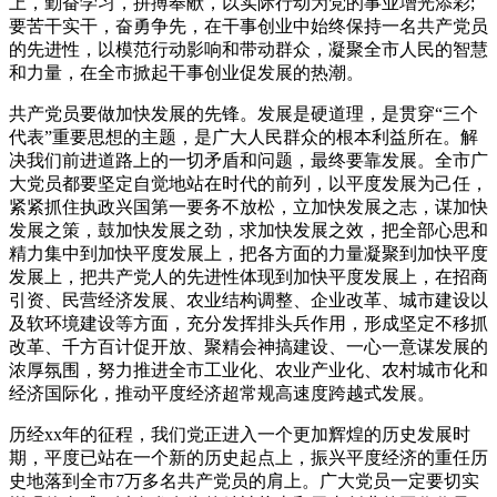
上，勤奋学习，拼搏奉献，以实际行动为党的事业增光添彩;
要苦干实干，奋勇争先，在干事创业中始终保持一名共产党员
的先进性，以模范行动影响和带动群众，凝聚全市人民的智慧
和力量，在全市掀起干事创业促发展的热潮。
共产党员要做加快发展的先锋。发展是硬道理，是贯穿“三个
代表”重要思想的主题，是广大人民群众的根本利益所在。解
决我们前进道路上的一切矛盾和问题，最终要靠发展。全市广
大党员都要坚定自觉地站在时代的前列，以平度发展为己任，
紧紧抓住执政兴国第一要务不放松，立加快发展之志，谋加快
发展之策，鼓加快发展之劲，求加快发展之效，把全部心思和
精力集中到加快平度发展上，把各方面的力量凝聚到加快平度
发展上，把共产党人的先进性体现到加快平度发展上，在招商
引资、民营经济发展、农业结构调整、企业改革、城市建设以
及软环境建设等方面，充分发挥排头兵作用，形成坚定不移抓
改革、千方百计促开放、聚精会神搞建设、一心一意谋发展的
浓厚氛围，努力推进全市工业化、农业产业化、农村城市化和
经济国际化，推动平度经济超常规高速度跨越式发展。
历经xx年的征程，我们党正进入一个更加辉煌的历史发展时
期，平度已站在一个新的历史起点上，振兴平度经济的重任历
史地落到全市7万多名共产党员的肩上。广大党员一定要切实