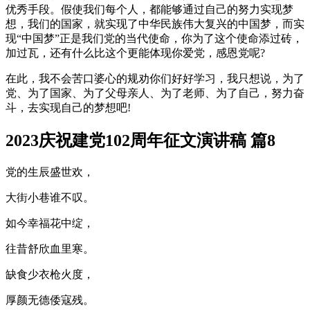
优秀手段。假使我们每个人，都能够通过自己的努力实现梦
想，我们的国家，就实现了中华民族伟大复兴的中国梦，而实
现“中国梦”正是我们党的当代使命，你为了这个使命添过砖，
加过瓦，还有什么比这个更能体现你爱党，感恩党呢?
在此，我不会苦口婆心的规劝你们好好学习，我只想说，为了
党、为了国家、为了父母亲人、为了老师、为了自己，努力奋
斗，去实现自己的梦想吧!
2023庆祝建党102周年征文演讲稿 篇8
党的生辰盛世欢，
大街小巷谁不叹。
如今幸福花中绽，
往昔舒欣血里寒。
缺食少衣枪火度，
厚颜无德倭寇残。