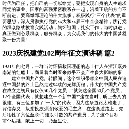
时代为己任，把自己的一切献给党，要把实现自身的人生追求
同党的事业、国家的富强紧密联系在一起，沿着正确的方向不
断前进。要高举邓理论的伟大旗帜，积极践行“三个代表”的重
要思想，深入贯彻执行党的xx大和xx届三中全会精神，践行党
的群众路线教育实践活动，胸怀祖国，扎实工作，与时俱进，
真正做到心系群众，服务群众，为实现我们的伟大的中国梦凝
聚一份力量!
2023庆祝建党102周年征文演讲稿 篇2
1921年的七月，一群当时怀揣救国理想的志士仁人在浙江嘉兴
南湖的红船上，商量着当时看来似乎不会产生多大影响的事
——建立中国共产党。转眼间，这个组织带领全中国人民在追
逐中国梦的路上已然走过94载的光辉历程，伟大的中国共产党
在成立之初只有仅仅50几个党员，“就凭这全国50几个党员，
12个全国代表，就想建立一个新中国?”这在当时，听上去真的
很难。有三位参加了“一大”的代表，因为这条道路太难走了，
背信弃义，叛党投敌;我们敬爱的毛主席，在这条道路上，先
后牺牲了六位至亲;而难以计数的共产党员，为了这个目标，
前仆后继、献上一切，乃至生命。