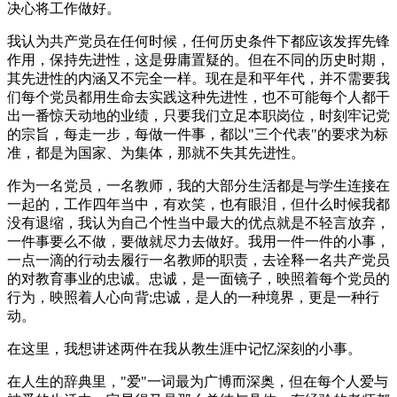
决心将工作做好。
我认为共产党员在任何时候，任何历史条件下都应该发挥先锋
作用，保持先进性，这是毋庸置疑的。但在不同的历史时期，
其先进性的内涵又不完全一样。现在是和平年代，并不需要我
们每个党员都用生命去实践这种先进性，也不可能每个人都干
出一番惊天动地的业绩，只要我们立足本职岗位，时刻牢记党
的宗旨，每走一步，每做一件事，都以"三个代表"的要求为标
准，都是为国家、为集体，那就不失其先进性。
作为一名党员，一名教师，我的大部分生活都是与学生连接在
一起的，工作四年当中，有欢笑，也有眼泪，但什么时候我都
没有退缩，我认为自己个性当中最大的优点就是不轻言放弃，
一件事要么不做，要做就尽力去做好。我用一件一件的小事，
一点一滴的行动去履行一名教师的职责，去诠释一名共产党员
的对教育事业的忠诚。忠诚，是一面镜子，映照着每个党员的
行为，映照着人心向背;忠诚，是人的一种境界，更是一种行
动。
在这里，我想讲述两件在我从教生涯中记忆深刻的小事。
在人生的辞典里，"爱"一词最为广博而深奥，但在每个人爱与