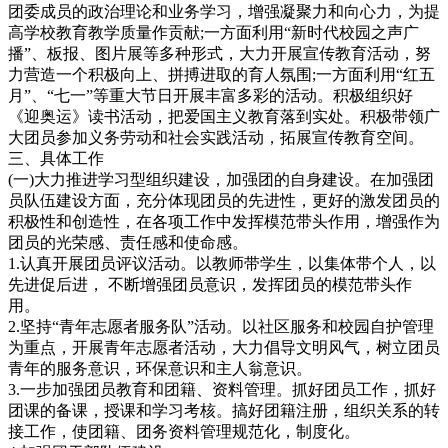
团委成员的政治理论和业务学习，增强凝聚力和向心力，为提
高学校教育教学质量作贡献;一方面利用“新时代校园之声广
播”、板报、图片展等多种形式，大力开展宣传教育活动，努
力营造一个积极向上、拼搏进取的育人氛围;一方面利用“红五
月”、“七一”等重大节日开展丰富多彩的活动。积极组织好
《迎奥运》读书活动，把爱国主义教育落到实处。积极带领广
大团员参加义务劳动和社会实践活动，拓展宣传教育空间。
三、具体工作
(一)大力推进学习型组织建设，加强团的自身建设。在加强团
员队伍建设方面，充分体现团员的先进性，更好的激发团员的
积极性和创造性，在各项工作中发挥模范带头作用，增强作为
团员的光荣感、责任感和使命感。
1.认真开展团员评议活动。以教师带学生，以集体带个人，以
先进促后进， 不断增强团员意识，发挥团员的模范带头作
用。
2.坚持“青年志愿者服务队”活动。以社区服务和校园自护管理
为重点，开展青年志愿者活动，大力倡导文明风气，树立团员
青年的服务意识，环保意识和主人翁意识。
3.一步加强团员教育和团籍、资料管理。抓好团员工作，抓好
团课的备课，授课和学习考核。搞好团籍注册，组织关系的转
接工作，使团籍、团务资料管理规范化，制度化。