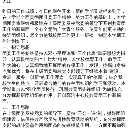
关注
昨日的工作成绩，今日的继往开来，新的学期又这样来到了，
在上学期全面贯彻团县委工作精神，努力工作的基础上，本学
期团委将继续积极地在上级团委及校党委的领导下开创共青团
工作的新局面，全心全意为广大青年服务，使青年们更主动的
接近团组织，尽全力使我校团工作更上一层楼，制定本学期工
作计划如下：
一、指导思想：
团委工作将始终坚持以邓小平理论和“三个代表”重要思想为指
导，认真贯彻党的 “十七大”精神，以学校德育工作、教学工
作为轴心，认真细致地开展团的各项工作，发现、挖掘自身特
点和优势，将在上级团委和校党支部领导下继续本着“建设、
发展、服务、创新”的工作理念，实现真正的“创新”，结合我
校学生的特点，开展适合他们的各种团知识的学习和活动。本
学期重点以“强化团员模范，巩固共青团先锋组织”为旗帜,充
分发挥基层团组织的作用，开创高沟中心校共青团工作新局
面。
二、工作思路
在上级团委及校党委的领导下，坚持“三会一课”制，抓好团组
织建设，借保持共产党员先进性教育活动的契机，充分发挥团
支部的战斗堡垒作用和团员的先锋模范作用。一方面不断加强