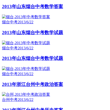
2013年山东烟台中考数学答案
烟台中考
2013/6/22
2013年山东烟台中考数学试题
烟台中考
2013/6/22
2013年山东烟台中考数学试题
烟台中考
2013/6/22
2013年浙江台州中考政治答案
台州中考
2013/6/22