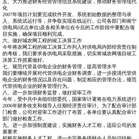
五、大力推进财务经营管理信息系统建设，推动财务管理现代
化
2007年项目计划要完成软件开发、系统初始数据的整理与录
入、系统试运行等，并争取实现在线运行。公司各部门和南宁
供电局(试点单位)及各相关单位在今后的工作阶段中要配合项
目实施，确保项目顺利完成。
六、做好城农网工程的竣工决算工作
今年将农网工程的竣工决算工作列入对供电局内部经营责任制
的考核，我们要求各供电局采取措施，切实将城农网项目竣工
决算工作抓紧做好。
七、规范代管县供电企业的财务管理，提高管理水平
我们要继续开展对代管供电企业财务调查，进一步摸清代管供
电企业的财务情况以及存在问题，制定相应的管理办法，规范
代管供电企业的财务管理行为。
八、进一步加强财务监督，做好迎审工作
今年，受中共中央组织部委托，国家审计署将在电力系统进行
2006年财务收支和领导人任期经济责任审计。为了配合审计部
门检查，公司对迎审工作进行了布置，各单位要认真配合审计
部门做好检查工作。
九、进一步加强制度建设，实施财务人才工程，适应公司的发
展要求
积极实施财务人才工程，进一步完善各级财会人员知识结构，