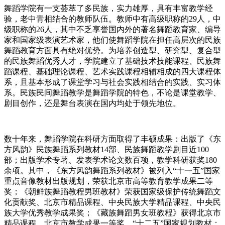
舞蹈学院有一支荟萃了多民族，实力雄厚，具有丰富教学经
验，老中青相结合的教师队伍。教师中有高级职称的29人，中
级职称的26人，其中不乏享誉国内外的著名舞蹈教育家、编导
家和国家级表演艺术家，他们使舞蹈学院在担任高层次的民族
舞蹈教育方面具有绝对优势。为培养创造型、研究型、复合型
的民族舞蹈优秀人才，学院建立了基础技术技能课程、民族舞
蹈课程、基础理论课程、艺术实践课程相辅相成的四大课程体
系，且基本形成了课堂学习与社会实践相结合的实践、实习体
系。民族民间舞蹈教学是舞蹈学院的特色，不论是课堂教学、
剧目创作，还是舞台表演在国内均处于领先地位。
数十年来，舞蹈学院在科研方面取得了丰硕成果：出版了《东
方风韵》民族舞蹈系列教材14部、民族舞蹈教学剧目近100
部；出版学术专著、发表学术论文数百项，教学科研获奖180
余项。其中，《东方风韵舞蹈系列教材》被列入“十一五”国家
重点音像教材出版规划，荣获北京市高等教育教学成果二等
奖；《朝鲜族舞蹈教程男班教材》荣获国家级保护传统舞蹈文
化贡献奖、北京市精品课程、中央民族大学精品课程、中央民
族大学优秀教学成果奖；《藏族舞蹈男女班教程》获得北京市
精品课程、北京市教学成果一等奖、“十二五”国家规划教材；