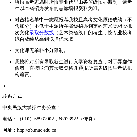
填报高考志愿时所报专业代码由各省级招办编制，请考
生以本省招办发布的志愿填报资料为准。
对合格名单中一志愿报考我校且高考文化原始成绩（不
含加分）不低于生源所在省级招办划定的艺术类相应批
次文化
录取分数线
（艺术类省线）的考生，按专业校考
综合成绩从高到低择优录取。
文化课无单科小分限制。
我校将对所有录取新生进行入学资格复查，对于弄虚作
假者，直接取消其录取资格并通报所属省级招生考试机
构追责。
5
联系方式
中央民族大学招生办公室：
电话：（010）68932902，68933922（传真）
网址：http://zb.muc.edu.cn