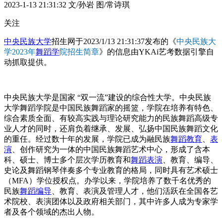
2023-1-13 21:31:32
文/孙岩 图/常诗琪
关注
中央民族大学
招生网于2023/1/13 21:31:37发布的《
中央民族大
学2023年
舞蹈学
院招生简章
》的信息由YKAi艺考数据引擎自
动抓取提供。
中央民族大学是国家 “双一流”建设的综合性大学。中央民族
大学舞蹈学院是中国民族舞蹈家的摇篮，学院在培养有特色、
综合素质全面、有较高实践与理论研究能力的民族舞蹈高级专
业人才的同时，还肩负着继承、发展、弘扬中国民族舞蹈文化
的重任。经过数十年的发展，学院已成为融民族
舞蹈教育
、
表
演
、创作研究为一体的中国民族舞蹈艺术中心，形成了含本
科、硕士、博士多个层次学历教育和
舞蹈表演
、教育、编导、
史论及舞蹈钢琴伴奏多个专业教育的格局，同时具有艺术硕士
（MFA）学位授权点。办学以来，学院培养了数千名优秀的
民族
舞蹈编导
、教育、表演及管理人才，他们活跃在全国各艺
术院校、表演团体以及政府相关部门，其中许多人成为专家学
者及各个领域的杰出人物。