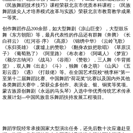
《民族舞蹈技术技巧》课程荣获北京市优质本科课程；《民族
舞蹈拔尖人才培养模式改革与实践》荣获北京市教育教学成果
一等奖。
创作舞蹈作品200余部，如大型舞剧《凉山巨变》，大型鼓乐
舞《东方朝阳》等，最具代表性的作品还有群舞《奔腾》《长
白祥云》《红河谷·序》《高原》《锦绣中华》《云岭飞歌》
《东归英雄》《废墟上的赞歌》《翻身农奴把歌唱》《草原汉
子》《葡萄熟了》《阿里路》《布衣者》《阿噶人》《梦宣》
《额尔古纳河》《战马》《谷雨》《赞歌》，三人舞《牛背摇
篮》，双人舞《出走》《斗》，独舞《春之萌》《山风》《五
彩云霞》《遇》《打鼓佬》等。在全国艺术院校“桃李杯”第一
至第十二届舞蹈比赛、中国舞蹈“荷花奖”比赛以及国内外其他
各类舞蹈大赛中，荣获众多创作、表演金、银、铜奖等奖项。
蒙古族原创舞剧《永远的马头琴》入选中华优秀传统艺术传承
发展计划---中国民族音乐舞蹈扶持发展工程项目。
舞蹈学院经常承接国家大型演出任务，还先后数十次应邀赴亚