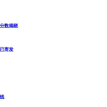
档分数揭晓
书已寄发
数线