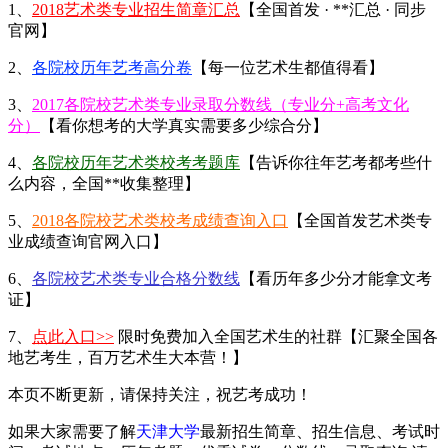
1、
2018艺术类专业招生简章汇总
【全国首发 · **汇总 · 同步
官网】
2、
各院校历年艺考高分卷
【每一位艺术生都值得看】
3、
2017各院校艺术类专业录取分数线（专业分+高考文化
分）
【看你想考的大学真实需要多少综合分】
4、
各院校历年艺术类校考考题库
【告诉你往年艺考都考些什
么内容，全国**收集整理】
5、
2018各院校艺术类校考成绩查询入口
【全国首发艺术类专
业成绩查询官网入口】
6、
各院校艺术类专业合格分数线
【看历年多少分才能拿文考
证】
7、
点此入口>>
限时免费加入全国艺术生的社群【汇聚全国各
地艺考生，百万艺术生大本营！】
本页不断更新，请保持关注，祝艺考成功！
如果大家需要了解
天津大学
最新招生简章、招生信息、考试时