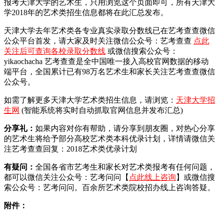
报考天津大学的艺术生，只用浏览这个页面即可，所有天津大
学2018年的艺术类招生信息都将在此汇总发布。
天津大学去年艺术类各专业真实录取分数线已在艺考查查微信
公众平台首发，
请大家及时关注微信公众号：艺考查查
点此
关注后可查询各校录取分数线
或微信搜索公众号：
yikaochacha
艺考查查是全中国唯一接入高校官网数据的移动
端平台，全国累计已有98万名艺术生和家长关注艺考查查微信
公众号。
如需了解更多天津大学艺术类招生信息，请浏览：
天津大学招
生网
(智能系统将实时自动抓取官网信息并发布汇总)
分享礼：
如果内容对你有帮助，请分享到朋友圈，对热心分享
的艺术生将给予部分高校艺术类本科优录计划，详情请微信关
注艺考查查回复：2018艺术类优录计划
有疑问：
全国各省市艺考生和家长对艺术类报考有任何问题，
都可以微信关注公众号：艺考问问【
点此线上咨询
】或微信搜
索公众号：艺考问问。百余所艺术类院校招办线上咨询答疑。
附件：