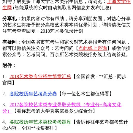
如需了解更多上海大学艺术类招生信息，请浏览：
上海大学招
生网
(智能系统将实时自动抓取官网信息并发布汇总)
分享礼：
如果内容对你有帮助，请分享到朋友圈，对热心分享
的艺术生将给予部分高校艺术类本科优录计划，详情请微信关
注艺考查查回复：2018艺术类优录计划
有疑问：
全国各省市艺考生和家长对艺术类报考有任何问题，
都可以微信关注公众号：艺考问问【
点此线上咨询
】或微信搜
索公众号：艺考问问。百余所艺术类院校招办线上咨询答疑。
附件：
1、
2018艺术类专业招生简章汇总
【全国首发 · **汇总 · 同步
官网】
2、
各院校历年艺考高分卷
【每一位艺术生都值得看】
3、
2017各院校艺术类专业录取分数线（专业分+高考文化
分）
【看你想考的大学真实需要多少综合分】
4、
各院校历年艺术类校考考题库
【告诉你往年艺考都考些什
么内容，全国**收集整理】