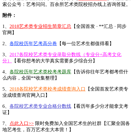
索公众号：艺考问问。百余所艺术类院校招办线上咨询答疑。
附件：
1、
2018艺术类专业招生简章汇总
【全国首发 · **汇总 · 同步
官网】
2、
各院校历年艺考高分卷
【每一位艺术生都值得看】
3、
2017各院校艺术类专业录取分数线（专业分+高考文化
分）
【看你想考的大学真实需要多少综合分】
4、
各院校历年艺术类校考考题库
【告诉你往年艺考都考些什
么内容，全国**收集整理】
5、
2018各院校艺术类校考成绩查询入口
【全国首发艺术类专
业成绩查询官网入口】
6、
各院校艺术类专业合格分数线
【看历年多少分才能拿文考
证】
7、
点此入口>>
限时免费加入全国艺术生的社群【汇聚全国各
地艺考生，百万艺术生大本营！】