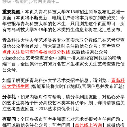
秒级 · 智能同步官网更新中...
重要提醒：
本页为青岛科技大学2018年招生简章发布汇总唯一
页面（本页将不断更新，电脑用户请将本页添加到收藏夹）今
年想报考青岛科技大学的艺术生，只用浏览这个页面即可，所
有青岛科技大学2018年的艺术类招生信息都将在此汇总发布。
青岛科技大学去年艺术类各专业真实录取分数线已在艺考查查
微信公众平台首发，
请大家及时关注微信公众号：艺考查查
点此关注后可查询各校录取分数线
或微信搜索公众号：
yikaochacha
艺考查查是全中国唯一接入高校官网数据的移动
端平台，全国累计已有98万名艺术生和家长关注艺考查查微信
公众号。
如需了解更多青岛科技大学艺术类招生信息，请浏览：
青岛科
技大学招生网
(智能系统将实时自动抓取官网信息并发布汇总)
分享礼：
如果内容对你有帮助，请分享到朋友圈，对热心分享
的艺术生将给予部分高校艺术类本科优录计划，详情请微信关
注艺考查查回复：2018艺术类优录计划
有疑问：
全国各省市艺考生和家长对艺术类报考有任何问题，
都可以微信关注公众号：艺考问问【
点此线上咨询
】或微信搜