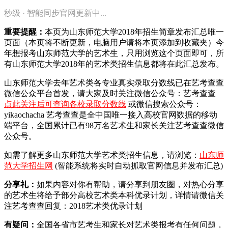
秒级 · 智能同步官网更新中...
重要提醒：
本页为山东师范大学2018年招生简章发布汇总唯一
页面（本页将不断更新，电脑用户请将本页添加到收藏夹）今
年想报考山东师范大学的艺术生，只用浏览这个页面即可，所
有山东师范大学2018年的艺术类招生信息都将在此汇总发布。
山东师范大学去年艺术类各专业真实录取分数线已在艺考查查
微信公众平台首发，
请大家及时关注微信公众号：艺考查查
点此关注后可查询各校录取分数线
或微信搜索公众号：
yikaochacha
艺考查查是全中国唯一接入高校官网数据的移动
端平台，全国累计已有98万名艺术生和家长关注艺考查查微信
公众号。
如需了解更多山东师范大学艺术类招生信息，请浏览：
山东师
范大学招生网
(智能系统将实时自动抓取官网信息并发布汇总)
分享礼：
如果内容对你有帮助，请分享到朋友圈，对热心分享
的艺术生将给予部分高校艺术类本科优录计划，详情请微信关
注艺考查查回复：2018艺术类优录计划
有疑问：
全国各省市艺考生和家长对艺术类报考有任何问题，