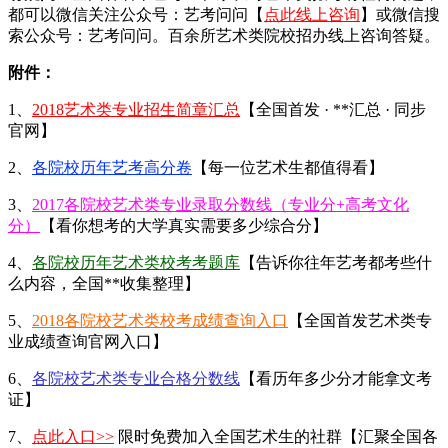
都可以微信关注公众号：艺考问问【
点此线上咨询
】或微信搜
索公众号：艺考问问。百余所艺术类院校招办线上咨询答疑。
附件：
1、
2018艺术类专业招生简章汇总
【全国首发 · **汇总 · 同步
官网】
2、
各院校历年艺考高分卷
【每一位艺术生都值得看】
3、
2017各院校艺术类专业录取分数线（专业分+高考文化
分）
【看你想考的大学真实需要多少综合分】
4、
各院校历年艺术类校考考题库
【告诉你往年艺考都考些什
么内容，全国**收集整理】
5、
2018各院校艺术类校考成绩查询入口
【全国首发艺术类专
业成绩查询官网入口】
6、
各院校艺术类专业合格分数线
【看历年多少分才能拿文考
证】
7、
点此入口>>
限时免费加入全国艺术生的社群【汇聚全国各