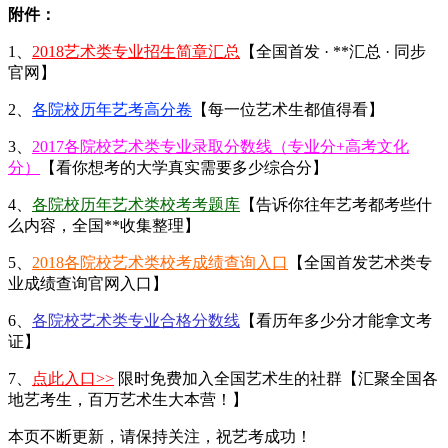
附件：
1、
2018艺术类专业招生简章汇总
【全国首发 · **汇总 · 同步
官网】
2、
各院校历年艺考高分卷
【每一位艺术生都值得看】
3、
2017各院校艺术类专业录取分数线（专业分+高考文化
分）
【看你想考的大学真实需要多少综合分】
4、
各院校历年艺术类校考考题库
【告诉你往年艺考都考些什
么内容，全国**收集整理】
5、
2018各院校艺术类校考成绩查询入口
【全国首发艺术类专
业成绩查询官网入口】
6、
各院校艺术类专业合格分数线
【看历年多少分才能拿文考
证】
7、
点此入口>>
限时免费加入全国艺术生的社群【汇聚全国各
地艺考生，百万艺术生大本营！】
本页不断更新，请保持关注，祝艺考成功！