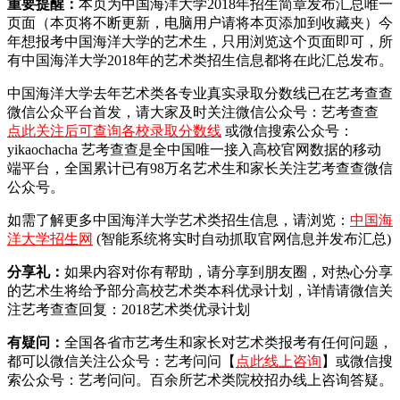
重要提醒：
本页为中国海洋大学2018年招生简章发布汇总唯一
页面（本页将不断更新，电脑用户请将本页添加到收藏夹）今
年想报考中国海洋大学的艺术生，只用浏览这个页面即可，所
有中国海洋大学2018年的艺术类招生信息都将在此汇总发布。
中国海洋大学去年艺术类各专业真实录取分数线已在艺考查查
微信公众平台首发，
请大家及时关注微信公众号：艺考查查
点此关注后可查询各校录取分数线
或微信搜索公众号：
yikaochacha
艺考查查是全中国唯一接入高校官网数据的移动
端平台，全国累计已有98万名艺术生和家长关注艺考查查微信
公众号。
如需了解更多中国海洋大学艺术类招生信息，请浏览：
中国海
洋大学招生网
(智能系统将实时自动抓取官网信息并发布汇总)
分享礼：
如果内容对你有帮助，请分享到朋友圈，对热心分享
的艺术生将给予部分高校艺术类本科优录计划，详情请微信关
注艺考查查回复：2018艺术类优录计划
有疑问：
全国各省市艺考生和家长对艺术类报考有任何问题，
都可以微信关注公众号：艺考问问【
点此线上咨询
】或微信搜
索公众号：艺考问问。百余所艺术类院校招办线上咨询答疑。