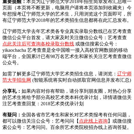
重要提醒：
本页为辽宁师范大学2018年招生简章发布汇总唯一
页面（本页将不断更新，电脑用户请将本页添加到收藏夹）今
年想报考辽宁师范大学的艺术生，只用浏览这个页面即可，所
有辽宁师范大学2018年的艺术类招生信息都将在此汇总发布。
辽宁师范大学去年艺术类各专业真实录取分数线已在艺考查查
微信公众平台首发，
请大家及时关注微信公众号：艺考查查
点此关注后可查询各校录取分数线
或微信搜索公众号：
yikaochacha
艺考查查是全中国唯一接入高校官网数据的移动
端平台，全国累计已有98万名艺术生和家长关注艺考查查微信
公众号。
如需了解更多辽宁师范大学艺术类招生信息，请浏览：
辽宁师
范大学招生网
(智能系统将实时自动抓取官网信息并发布汇总)
分享礼：
如果内容对你有帮助，请分享到朋友圈，对热心分享
的艺术生将给予部分高校艺术类本科优录计划，详情请微信关
注艺考查查回复：2018艺术类优录计划
有疑问：
全国各省市艺考生和家长对艺术类报考有任何问题，
都可以微信关注公众号：艺考问问【
点此线上咨询
】或微信搜
索公众号：艺考问问。百余所艺术类院校招办线上咨询答疑。