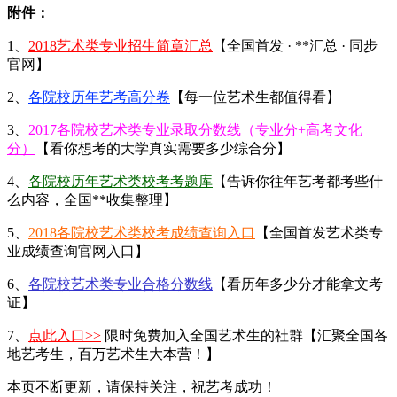
附件：
1、
2018艺术类专业招生简章汇总
【全国首发 · **汇总 · 同步
官网】
2、
各院校历年艺考高分卷
【每一位艺术生都值得看】
3、
2017各院校艺术类专业录取分数线（专业分+高考文化
分）
【看你想考的大学真实需要多少综合分】
4、
各院校历年艺术类校考考题库
【告诉你往年艺考都考些什
么内容，全国**收集整理】
5、
2018各院校艺术类校考成绩查询入口
【全国首发艺术类专
业成绩查询官网入口】
6、
各院校艺术类专业合格分数线
【看历年多少分才能拿文考
证】
7、
点此入口>>
限时免费加入全国艺术生的社群【汇聚全国各
地艺考生，百万艺术生大本营！】
本页不断更新，请保持关注，祝艺考成功！