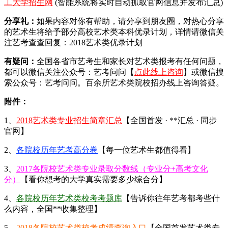
工大学招生网
(智能系统将实时自动抓取官网信息并发布汇总)
分享礼：
如果内容对你有帮助，请分享到朋友圈，对热心分享
的艺术生将给予部分高校艺术类本科优录计划，详情请微信关
注艺考查查回复：2018艺术类优录计划
有疑问：
全国各省市艺考生和家长对艺术类报考有任何问题，
都可以微信关注公众号：艺考问问【
点此线上咨询
】或微信搜
索公众号：艺考问问。百余所艺术类院校招办线上咨询答疑。
附件：
1、
2018艺术类专业招生简章汇总
【全国首发 · **汇总 · 同步
官网】
2、
各院校历年艺考高分卷
【每一位艺术生都值得看】
3、
2017各院校艺术类专业录取分数线（专业分+高考文化
分）
【看你想考的大学真实需要多少综合分】
4、
各院校历年艺术类校考考题库
【告诉你往年艺考都考些什
么内容，全国**收集整理】
5、
2018各院校艺术类校考成绩查询入口
【全国首发艺术类专