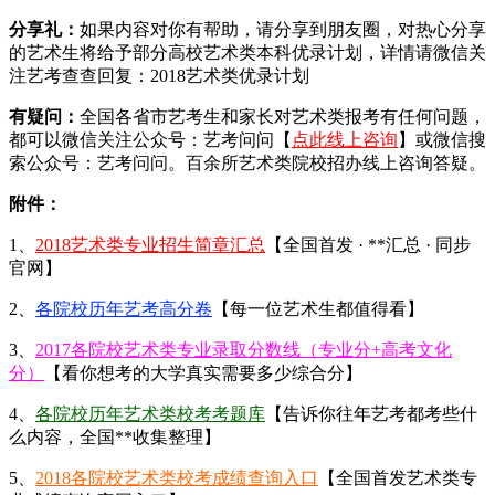
分享礼：
如果内容对你有帮助，请分享到朋友圈，对热心分享
的艺术生将给予部分高校艺术类本科优录计划，详情请微信关
注艺考查查回复：2018艺术类优录计划
有疑问：
全国各省市艺考生和家长对艺术类报考有任何问题，
都可以微信关注公众号：艺考问问【
点此线上咨询
】或微信搜
索公众号：艺考问问。百余所艺术类院校招办线上咨询答疑。
附件：
1、
2018艺术类专业招生简章汇总
【全国首发 · **汇总 · 同步
官网】
2、
各院校历年艺考高分卷
【每一位艺术生都值得看】
3、
2017各院校艺术类专业录取分数线（专业分+高考文化
分）
【看你想考的大学真实需要多少综合分】
4、
各院校历年艺术类校考考题库
【告诉你往年艺考都考些什
么内容，全国**收集整理】
5、
2018各院校艺术类校考成绩查询入口
【全国首发艺术类专