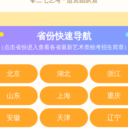
零二七艺考 · 运营团队宣
省份快速导航
（点击省份进入查看各省最新艺术类校考招生简章
北京
湖北
浙江
山东
上海
重庆
安徽
天津
辽宁