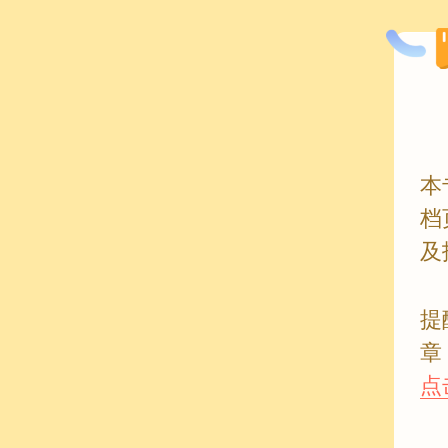
本
档
及
提
章
点