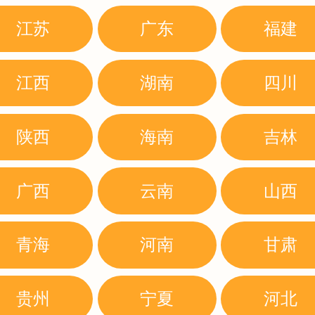
江苏
广东
福建
江西
湖南
四川
陕西
海南
吉林
广西
云南
山西
青海
河南
甘肃
贵州
宁夏
河北