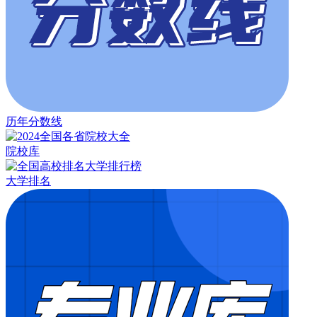
历年分数线
院校库
大学排名