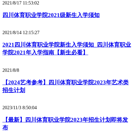
2021/8/17 11:53:02
四川体育职业学院2021级新生入学须知
2021/8/14 12:15:27
2021四川体育职业学院新生入学须知_四川体育职业
学院2021年入学指南【新生必看】
2021/8/8
【2024艺考参考】四川体育职业学院2023年艺术类
招生计划
2023/11/3 8:50:04
【最新】四川体育职业学院2023年招生计划即将发
布