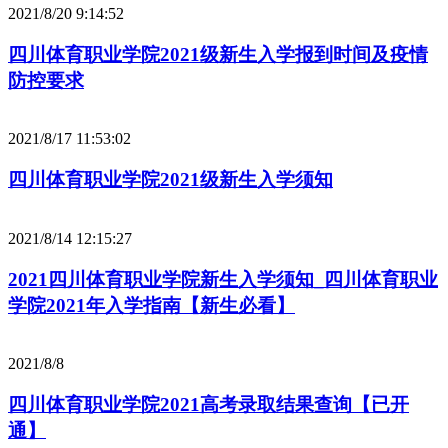
2021/8/20 9:14:52
四川体育职业学院2021级新生入学报到时间及疫情
防控要求
2021/8/17 11:53:02
四川体育职业学院2021级新生入学须知
2021/8/14 12:15:27
2021四川体育职业学院新生入学须知_四川体育职业
学院2021年入学指南【新生必看】
2021/8/8
四川体育职业学院2021高考录取结果查询【已开
通】