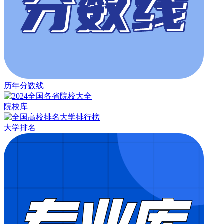
历年分数线
院校库
大学排名