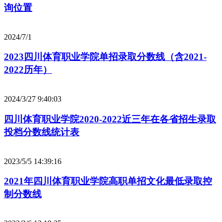
询位置
2024/7/1
2023四川体育职业学院单招录取分数线（含2021-
2022历年）
2024/3/27 9:40:03
四川体育职业学院2020-2022近三年在各省招生录取
投档分数线统计表
2023/5/5 14:39:16
2021年四川体育职业学院高职单招文化最低录取控
制分数线