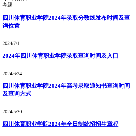
考题
四川体育职业学院2024年录取分数线发布时间及查
询位置
2024/7/1
2024年四川体育职业学院录取查询时间及入口
2024/6/24
四川体育职业学院2024年高考录取通知书查询时间
及查询方式
2024/5/30
四川体育职业学院2024年全日制统招招生章程