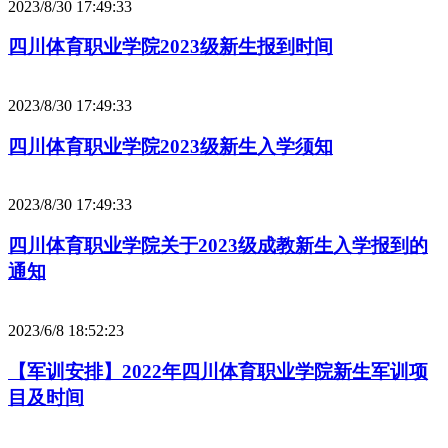
2023/8/30 17:49:33
四川体育职业学院2023级新生报到时间
2023/8/30 17:49:33
四川体育职业学院2023级新生入学须知
2023/8/30 17:49:33
四川体育职业学院关于2023级成教新生入学报到的
通知
2023/6/8 18:52:23
【军训安排】2022年四川体育职业学院新生军训项
目及时间