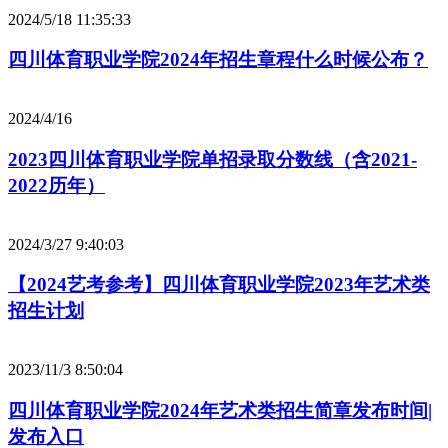
2024/5/18 11:35:33
四川体育职业学院2024年招生章程什么时候公布？
2024/4/16
2023四川体育职业学院单招录取分数线（含2021-
2022历年）
2024/3/27 9:40:03
【2024艺考参考】四川体育职业学院2023年艺术类
招生计划
2023/11/3 8:50:04
四川体育职业学院2024年艺术类招生简章发布时间|
发布入口