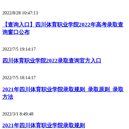
2022/8/28 10:47:13
【查询入口】四川体育职业学院2022年高考录取查
询窗口公布
2022/7/5 19:14:17
四川体育职业学院2022录取查询官方入口
2022/7/5 18:14:17
2021年四川体育职业学院录取规则_录取原则_录取
方法
2022/3/1 8:49:48
2021年四川体育职业学院录取规则