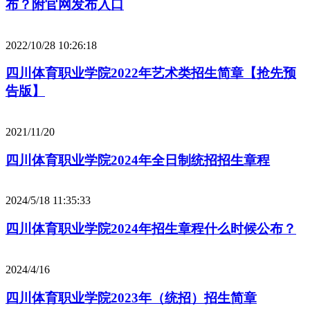
布？附官网发布入口
2022/10/28 10:26:18
四川体育职业学院2022年艺术类招生简章【抢先预
告版】
2021/11/20
四川体育职业学院2024年全日制统招招生章程
2024/5/18 11:35:33
四川体育职业学院2024年招生章程什么时候公布？
2024/4/16
四川体育职业学院2023年（统招）招生简章