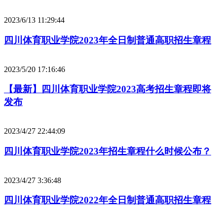
2023/6/13 11:29:44
四川体育职业学院2023年全日制普通高职招生章程
2023/5/20 17:16:46
【最新】四川体育职业学院2023高考招生章程即将
发布
2023/4/27 22:44:09
四川体育职业学院2023年招生章程什么时候公布？
2023/4/27 3:36:48
四川体育职业学院2022年全日制普通高职招生章程