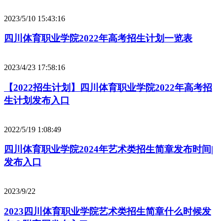
2023/5/10 15:43:16
四川体育职业学院2022年高考招生计划一览表
2023/4/23 17:58:16
【2022招生计划】四川体育职业学院2022年高考招
生计划发布入口
2022/5/19 1:08:49
四川体育职业学院2024年艺术类招生简章发布时间|
发布入口
2023/9/22
2023四川体育职业学院艺术类招生简章什么时候发