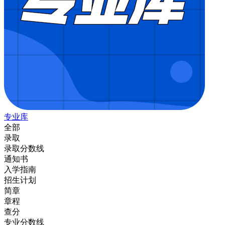
专业库
全部
录取
录取分数线
通知书
入学指南
招生计划
简章
章程
查分
专业分数线