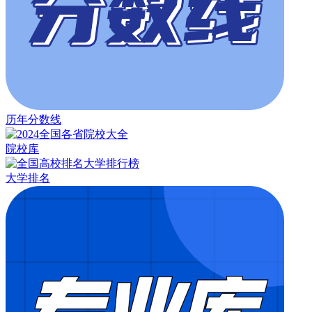
历年分数线
院校库
大学排名