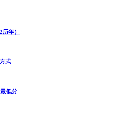
22历年）
询方式
取最低分