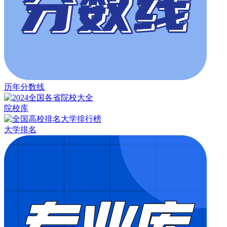
历年分数线
院校库
大学排名