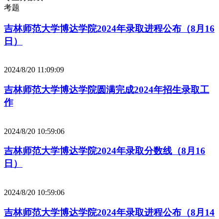
考题
吉林师范大学博达学院2024年录取进程公布（8月16
日）
2024/8/20 11:09:09
吉林师范大学博达学院圆满完成2024年招生录取工
作
2024/8/20 10:59:06
吉林师范大学博达学院2024年录取分数线（8月16
日）
2024/8/20 10:59:06
吉林师范大学博达学院2024年录取进程公布（8月14