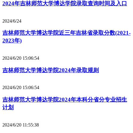
2024年吉林师范大学博达学院录取查询时间及入口
2024/6/24
吉林师范大学博达学院近三年吉林省录取分数(2021-
2023年)
2024/6/20 15:06:54
吉林师范大学博达学院2024年录取规则
2024/6/20 15:06:54
吉林师范大学博达学院2024年本科分省分专业招生
计划
2024/6/20 11:55:38