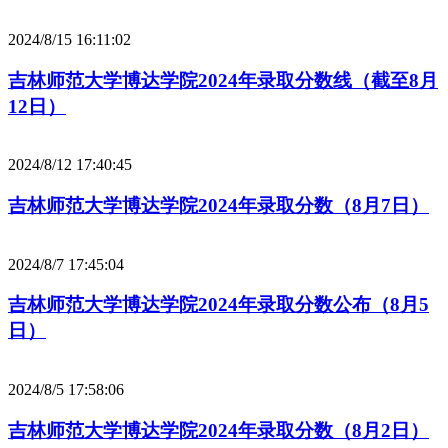
2024/8/15 16:11:02
吉林师范大学博达学院2024年录取分数线（截至8月
12日）
2024/8/12 17:40:45
吉林师范大学博达学院2024年录取分数（8月7日）
2024/8/7 17:45:04
吉林师范大学博达学院2024年录取分数公布（8月5
日）
2024/8/5 17:58:06
吉林师范大学博达学院2024年录取分数（8月2日）