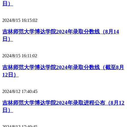
日）
2024/8/15 16:15:02
吉林师范大学博达学院2024年录取分数线（8月14
日）
2024/8/15 16:11:02
吉林师范大学博达学院2024年录取分数线（截至8月
12日）
2024/8/12 17:40:45
吉林师范大学博达学院2024年录取进程公布（8月12
日）
2024/8/12 17:40:45