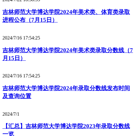
吉林师范大学博达学院2024年美术类、体育类录取
进程公布（7月15日）
2024/7/16 17:54:25
吉林师范大学博达学院2024年美术类录取分数线（7
月15日）
2024/7/16 17:54:25
吉林师范大学博达学院2024年录取分数线发布时间
及查询位置
2024/7/1
【汇总】吉林师范大学博达学院2023年录取分数线
一览