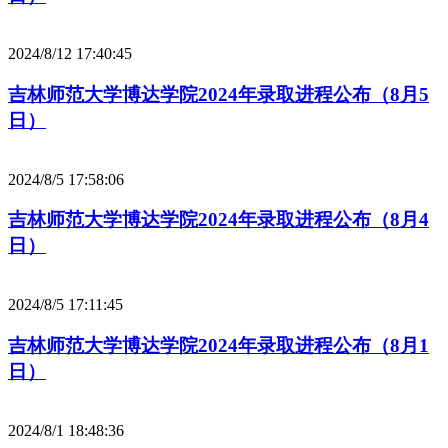
2024/8/12 17:40:45
吉林师范大学博达学院2024年录取进程公布（8月5
日）
2024/8/5 17:58:06
吉林师范大学博达学院2024年录取进程公布（8月4
日）
2024/8/5 17:11:45
吉林师范大学博达学院2024年录取进程公布（8月1
日）
2024/8/1 18:48:36