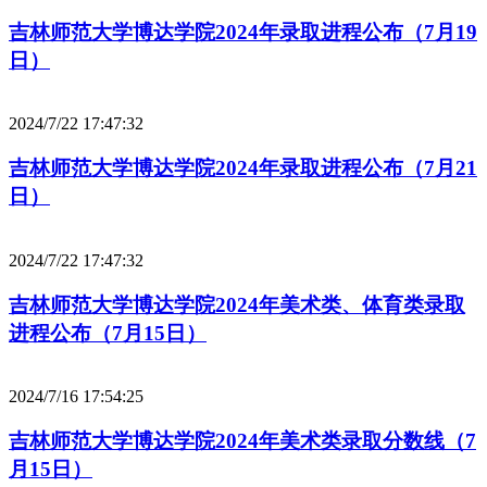
吉林师范大学博达学院2024年录取进程公布（7月19
日）
2024/7/22 17:47:32
吉林师范大学博达学院2024年录取进程公布（7月21
日）
2024/7/22 17:47:32
吉林师范大学博达学院2024年美术类、体育类录取
进程公布（7月15日）
2024/7/16 17:54:25
吉林师范大学博达学院2024年美术类录取分数线（7
月15日）