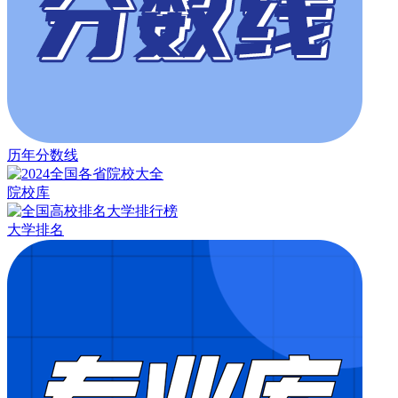
历年分数线
院校库
大学排名