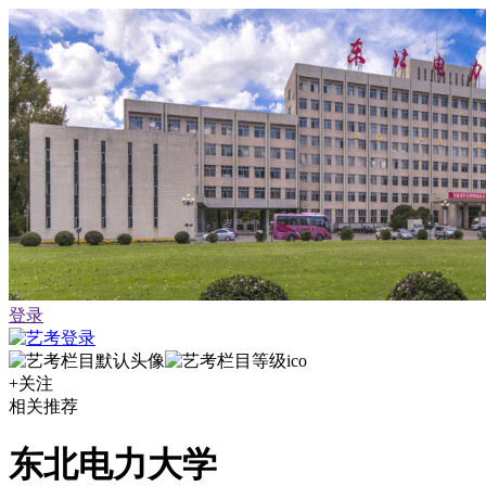
登录
+关注
相关推荐
东北电力大学