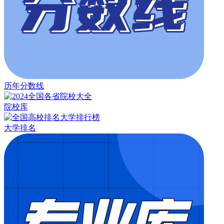
历年分数线
院校库
大学排名