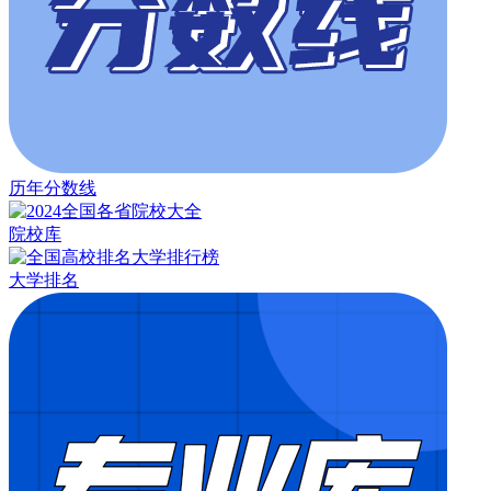
历年分数线
院校库
大学排名