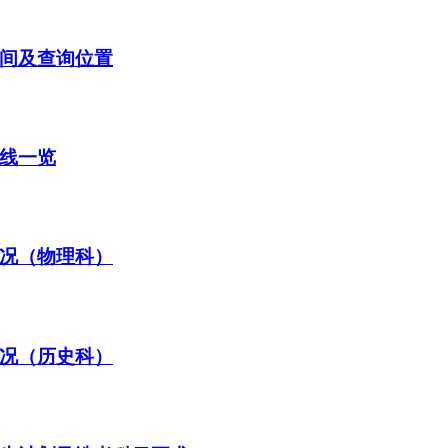
时间及查询位置
数线一览
情况（物理科）
情况（历史科）