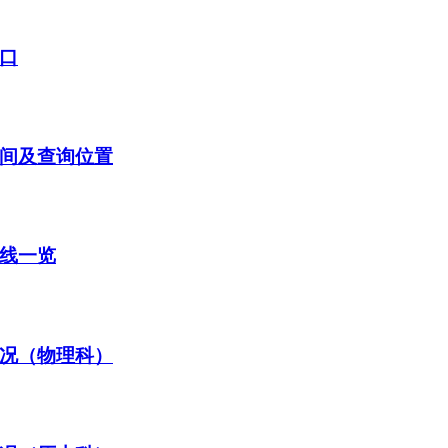
入口
时间及查询位置
数线一览
情况（物理科）