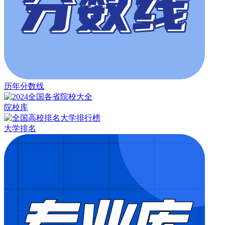
历年分数线
院校库
大学排名