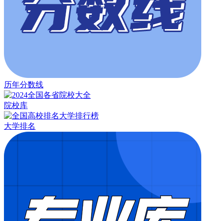
历年分数线
院校库
大学排名