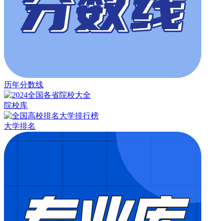
历年分数线
院校库
大学排名