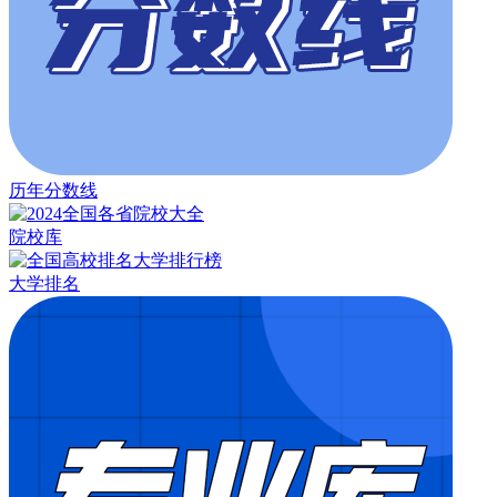
历年分数线
院校库
大学排名