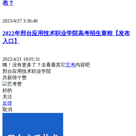
布？
2023/4/27 3:36:48
2022年邢台应用技术职业学院高考招生章程【发布
入口】
2022/4/21 18:01:31
咦！没有更多了？去看看其它
艺考
内容吧
邢台应用技术职业学院
共获得
个赞
好的
关注
反馈
取消