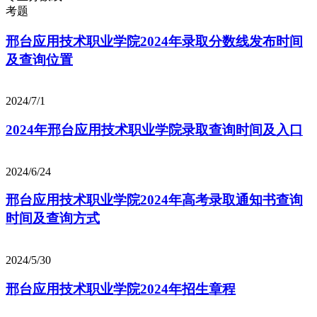
考题
邢台应用技术职业学院2024年录取分数线发布时间
及查询位置
2024/7/1
2024年邢台应用技术职业学院录取查询时间及入口
2024/6/24
邢台应用技术职业学院2024年高考录取通知书查询
时间及查询方式
2024/5/30
邢台应用技术职业学院2024年招生章程