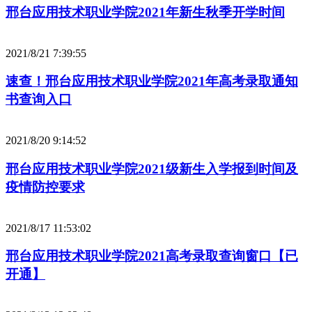
邢台应用技术职业学院2021年新生秋季开学时间
2021/8/21 7:39:55
速查！邢台应用技术职业学院2021年高考录取通知
书查询入口
2021/8/20 9:14:52
邢台应用技术职业学院2021级新生入学报到时间及
疫情防控要求
2021/8/17 11:53:02
邢台应用技术职业学院2021高考录取查询窗口【已
开通】