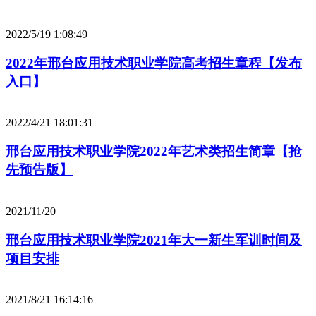
2022/5/19 1:08:49
2022年邢台应用技术职业学院高考招生章程【发布
入口】
2022/4/21 18:01:31
邢台应用技术职业学院2022年艺术类招生简章【抢
先预告版】
2021/11/20
邢台应用技术职业学院2021年大一新生军训时间及
项目安排
2021/8/21 16:14:16