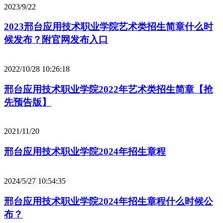
2023/9/22
2023邢台应用技术职业学院艺术类招生简章什么时
候发布？附官网发布入口
2022/10/28 10:26:18
邢台应用技术职业学院2022年艺术类招生简章【抢
先预告版】
2021/11/20
邢台应用技术职业学院2024年招生章程
2024/5/27 10:54:35
邢台应用技术职业学院2024年招生章程什么时候公
布？