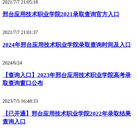
2021/7/7 21:05:18
邢台应用技术职业学院2021录取查询官方入口
2021/7/7 21:01:37
2024年邢台应用技术职业学院录取查询时间及入口
2024/6/24
【查询入口】2023年邢台应用技术职业学院高考录
取查询窗口公布
2023/7/5 16:48:33
【已开通】邢台应用技术职业学院2022年录取结果
查询入口