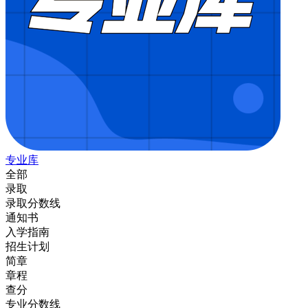
专业库
全部
录取
录取分数线
通知书
入学指南
招生计划
简章
章程
查分
专业分数线