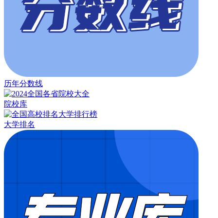
历年分数线
院校库
大学排名